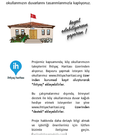
okullarımızın duvarlarını tasarımlarımızla kaplıyoruz.
hayal
edebiliyorsan
yaparsın !
Projemiz kapsamında, köy okullarımızın
taleplerini İhtiyaç Haritası üzerinden
alıyoruz. Başvuru yapmak isteyen köy
üzer
okullarımız
www.ihtiyacharitasi.org
inden kurumsal kayıt oluşturarak
"ihtiyaç" ekleyebilirler.
Bu çalışmalarımız dışında, bireysel
destek ile köy okullarımıza duvar kağıdı
hediye etmek isteyenler ise yine
üzerinden
www.ihtiyacharitasi.org
"destek" ekleyebilirler.
Proje hakkında daha detaylı bilgi almak
ve işbirliği önerileriniz için lütfen
bizimle iletişime geçin.
(
hello@dreamykids.com
)