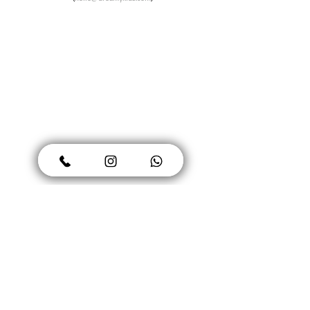
DREAMY KIDS
Biz Kimiz?
Sık Sorulan Sorular
Dreamy Blog
Ön Bilgilendirme Formu
Sosyal Sorumluluk
Mesafeli Satıs Sözlesmesi
Bayimiz Olun
Gizlilik Politikası