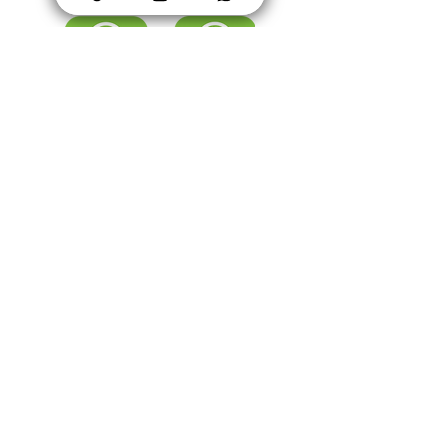
tasarımlarımızla kaplıyoruz.
DSS sertifikası ile üst düzey veri
güvenliği ve fraud kontrol filtreleri
ile sahteciliğe karşı önlem,
ödeme iyzico altyapısı birlikte
sahip olunan en önemli
servislerdir.
Kullanılan mürekkep iç hava kalitesini
koruyan Greenguard ve çocuk sağlığı kriterlerini
karşılayan Greenguard Gold sertifikalarına sahiptir.
SİLİNEBİLİR
SÖKÜLEBİLİR