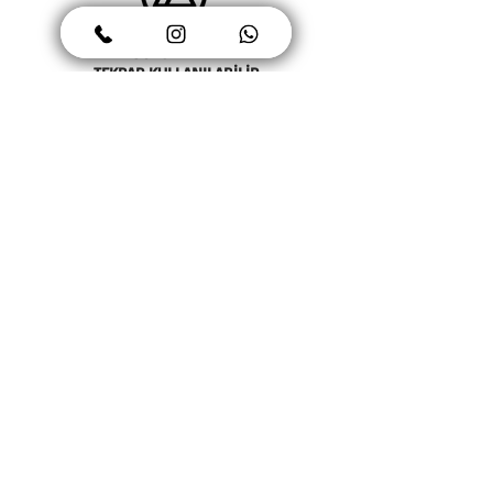
SÖKÜLEBİLİR
TEKRAR KULLANILABİLİR
DREAMY KIDS