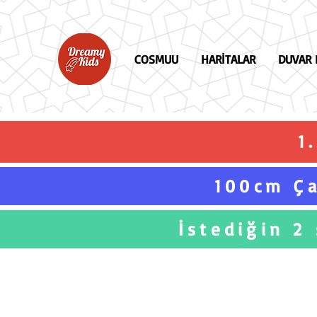
COSMUU
HARİTALAR
DUVAR 
1
100cm Ça
İstediğin 2