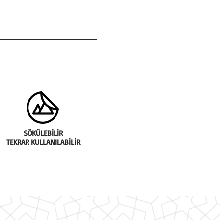
z ile silerek tozdan arındırınız.
an önce yüzeyin kuru
lunuz.
ya boyalı yüzeylerin en az üç
e tamamen iyileşmesine izin
da malzemenin altında hava
ına dikkat ediniz.
mının yüzeye sıvandığından ve
lık olmamasına dikkat ediniz.
 kağıdı çıkarılırken ve
SÖKÜLEBİLİR
 yapışkan yüzey ile çok fazla el
TEKRAR KULLANILABİLİR
zen gösteriniz.