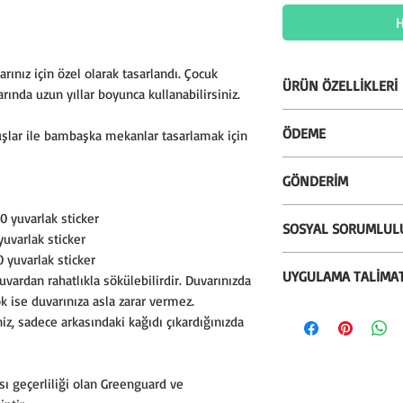
H
arınız için özel olarak tasarlandı. Çocuk
ÜRÜN ÖZELLİKLERİ
rında uzun yıllar boyunca kullanabilirsiniz.
* Silinebilir özellik
ÖDEME
uşlar ile bambaşka mekanlar tasarlamak için
silinebilir.
* Almanya'dan ithal
* Alışverişlerinizi k
GÖNDERİM
kullanılmaktadır.
seçeneği ile gerçekle
* İstenildiği zaman
* Kredi kartına 12 t
* Sepetiniz 100 TL ü
0 yuvarlak sticker
* Kullanılan mürekk
SOSYAL SORUMLUL
bankanızın vade fa
100 TL altındaki alı
yuvarlak sticker
Greenguard ve çocuk 
* Ödeme işlemlerimiz
alınır.
 yuvarlak sticker
* Bu ürünün satışın
Greenguard Gold sert
sağlanmaktadır. PCI-
UYGULAMA TALİMAT
* Ürün, kırılmaz sil
uvardan rahatlıkla sökülebilirdir. Duvarınızda
%3'ünü sosyal soru
veri güvenliği ve fr
k ise duvarınıza asla zarar vermez.
köy okullarının duva
* Malzemenin uygul
sahteciliğe karşı ö
iz, sadece arkasındaki kağıdı çıkardığınızda
kaplıyoruz.
temizlenmeli, toz,
birlikte sahip oluna
yapışmasını etkileye
içermemelidir. Uyg
ı geçerliliği olan Greenguard ve
herhangi bir görünür