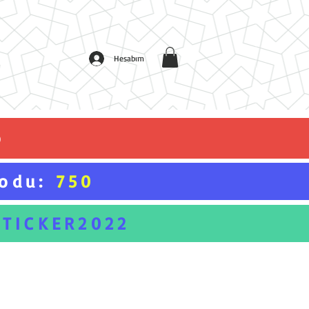
Hesabım
o
Kodu:
750
STICKER2022