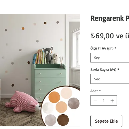
Rengarenk Pu
₺69,00
ve ü
Ölçü (1 A4 için)
*
Seç
Sayfa Sayısı (A4)
*
Seç
Adet
*
Sepete Ekle