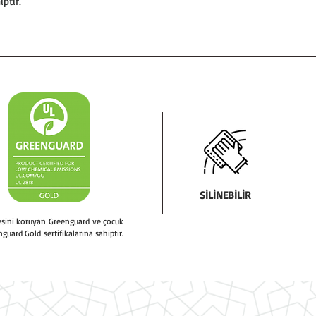
hiptir.
mutlaka nemli bir be
* Uygulama yapmad
olduğundan emin o
* Yeni cilalanmış ve
hafta kurumasına v
verilmelidir.
* Uygulama sırasın
baloncuğu kalmamas
* Malzemenin tama
kenarlarda temassız
* Malzemenin koruma
SİLİNEBİLİR
uygulama esnasında,
teması yapmamaya ö
tesini koruyan Greenguard ve çocuk
nguard Gold sertifikalarına sahiptir.