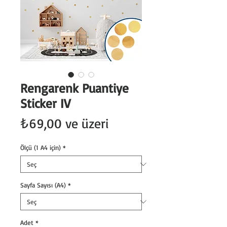
Rengarenk Puantiye
Sticker IV
İndirimli
₺69,00
ve üzeri
Fiyat
Ölçü (1 A4 için)
*
Sayfa Sayısı (A4)
*
Adet
*