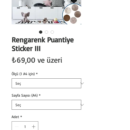
Rengarenk Puantiye
Sticker III
İndirimli
₺69,00
ve üzeri
Fiyat
Ölçü (1 A4 için)
*
Sayfa Sayısı (A4)
*
Adet
*