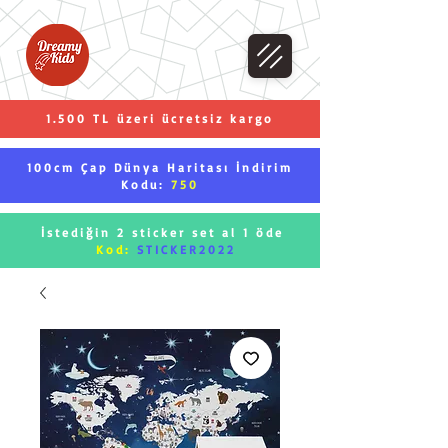
1.500 TL üzeri ücretsiz kargo
100cm Çap Dünya Haritası İndirim
Kodu:
750
İstediğin 2 sticker set al 1 öde
Kod:
STICKER2022