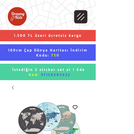
1.500 TL üzeri ücretsiz kargo
100cm Çap Dünya Haritası İndirim
Kodu:
750
İstediğin 2 sticker set al 1 öde
Kod:
STICKER2022