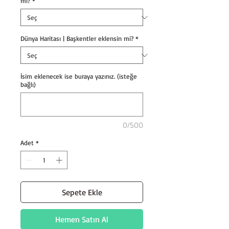
mi?
*
Dünya Haritası | Başkentler eklensin mi?
*
İsim eklenecek ise buraya yazınız. (isteğe
bağlı)
0/500
Adet
*
Sepete Ekle
Hemen Satın Al