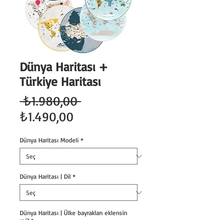
Dünya Haritası +
Türkiye Haritası
Normal
 ₺1.980,00 
İndirimli
Fiyat
₺1.490,00
Fiyat
Dünya Haritası Modeli
*
Dünya Haritası | Dil
*
Dünya Haritası | Ülke bayrakları eklensin