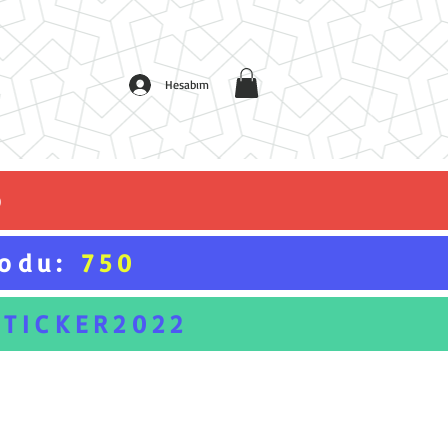
Hesabım
o
Kodu:
750
STICKER2022