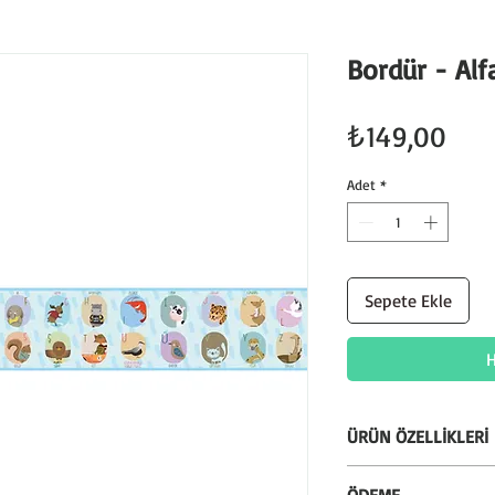
Bordür - Alf
Fiya
₺149,00
Adet
*
Sepete Ekle
H
ÜRÜN ÖZELLİKLERİ
* Silinebilir özelli
ÖDEME