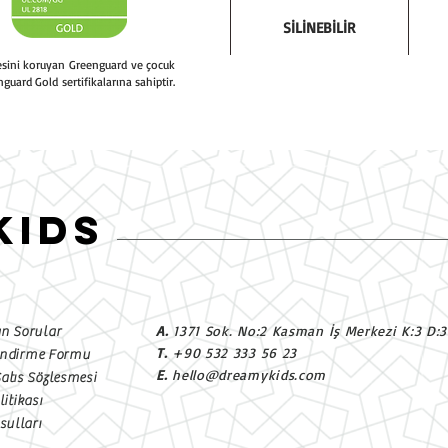
SİLİNEBİLİR
tesini koruyan Greenguard ve çocuk
nguard Gold sertifikalarına sahiptir.
KIDS
A.
1371 Sok. No:2 Kasman İş Merkezi K:3 D:
an Sorular
T.
+90 532 333 56 23
endirme Formu
E.
hello@dreamykids.com
Satıs Sözlesmesi
litikası
ulları