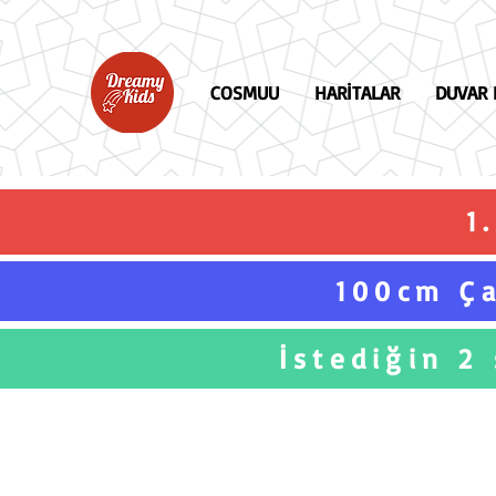
COSMUU
HARİTALAR
DUVAR 
1
100cm Ça
İstediğin 2