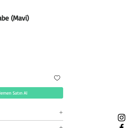
abe (Mavi)
t
emen Satın Al
ktedir. Uygulama sonrasında ve