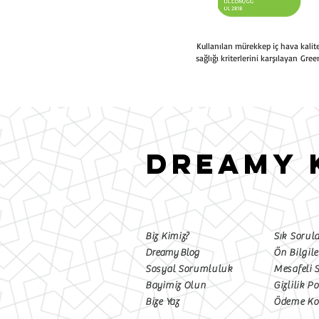
Kullanılan mürekkep iç hava kali
sağlığı kriterlerini karşılayan Gree
DREAMY 
Biz Kimiz?
Sık Sorul
Dreamy Blog
Ön Bilgil
Sosyal Sorumluluk
Mesafeli 
Bayimiz Olun
Gizlilik Po
Bize Yaz
Ödeme Kos