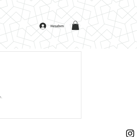
Hesabım
n.