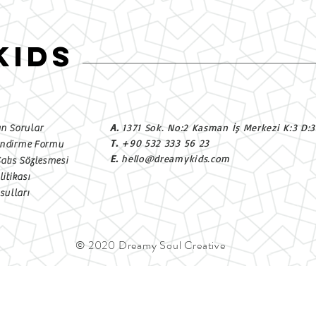
KIDS
A.
1371 Sok. No:2 Kasman İş Merkezi K:3 D:
an Sorular
T.
+90 532 333 56 23
endirme Formu
E.
hello@dreamykids.com
Satıs Sözlesmesi
litikası
ulları
© 2020 Dreamy Soul Creative