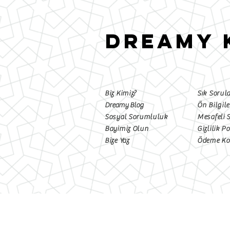
DREAMY 
Biz Kimiz?
Sık Sorul
Dreamy Blog
Ön Bilgil
Sosyal Sorumluluk
Mesafeli 
Bayimiz Olun
Gizlilik Po
Bize Yaz
Ödeme Kos