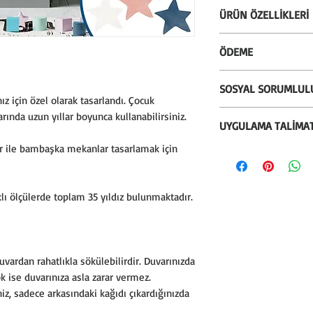
ÜRÜN ÖZELLİKLERİ
* Silinebilir özellik
ÖDEME
silinebilir.
* Almanya'dan ithal
* Alışverişlerinizi k
SOSYAL SORUMLUL
kullanılmaktadır.
seçeneği ile gerçekle
nız için özel olarak tasarlandı. Çocuk
* İstenildiği zaman
* Kredi kartına 12 t
* Bu ürünün satışın
rında uzun yıllar boyunca kullanabilirsiniz.
* Kullanılan mürekk
UYGULAMA TALİMAT
bankanızın vade fa
%3'ünü sosyal soru
Greenguard ve çocuk 
* Ödeme işlemlerimiz
köy okullarının duva
lar ile bambaşka mekanlar tasarlamak için
* Malzemenin uygul
Greenguard Gold sert
sağlanmaktadır. PCI-
kaplıyoruz.
temizlenmeli, toz,
veri güvenliği ve fr
yapışmasını etkileye
sahteciliğe karşı ö
lı ölçülerde toplam 35 yıldız bulunmaktadır.
içermemelidir. Uyg
birlikte sahip oluna
herhangi bir görünür
mutlaka nemli bir be
* Uygulama yapmad
uvardan rahatlıkla sökülebilirdir. Duvarınızda
olduğundan emin o
k ise duvarınıza asla zarar vermez.
* Yeni cilalanmış ve
iz, sadece arkasındaki kağıdı çıkardığınızda
hafta kurumasına v