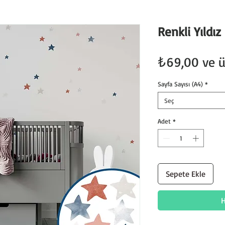
Renkli Yıldız
₺69,00
ve ü
Sayfa Sayısı (A4)
*
Seç
Adet
*
Sepete Ekle
H