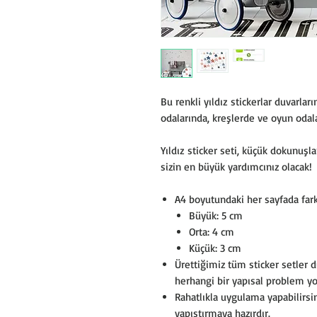
Bu renkli yıldız stickerlar duvarları
odalarında, kreşlerde ve oyun odala
Yıldız sticker seti, küçük dokunuş
sizin en büyük yardımcınız olacak!
A4 boyutundaki her sayfada fark
Büyük: 5 cm
Orta: 4 cm
Küçük: 3 cm
Ürettiğimiz tüm sticker setler d
herhangi bir yapısal problem yo
Rahatlıkla uygulama yapabilirsin
yapıştırmaya hazırdır.