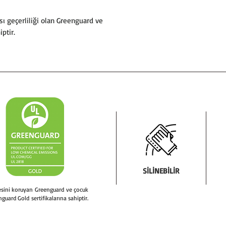
verilmelidir.
* Uygulama sırasın
ı geçerliliği olan Greenguard ve
baloncuğu kalmamas
hiptir.
* Malzemenin tama
kenarlarda temassız
* Malzemenin koruma
uygulama esnasında,
teması yapmamaya ö
SİLİNEBİLİR
tesini koruyan Greenguard ve çocuk
nguard Gold sertifikalarına sahiptir.