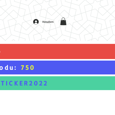
Hesabım
o
Kodu:
750
STICKER2022