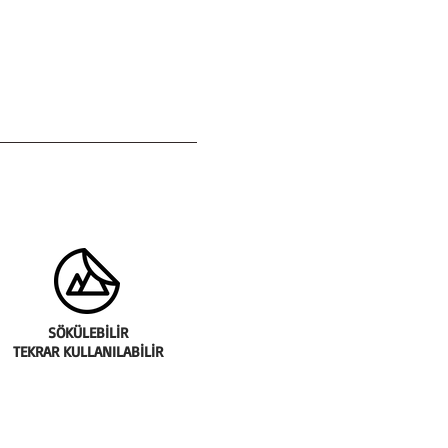
da malzemenin altında hava
ına dikkat ediniz.
mının yüzeye sıvandığından ve
lık olmamasına dikkat ediniz.
 kağıdı çıkarılırken ve
 yapışkan yüzey ile çok fazla el
zen gösteriniz.
SÖKÜLEBİLİR
TEKRAR KULLANILABİLİR