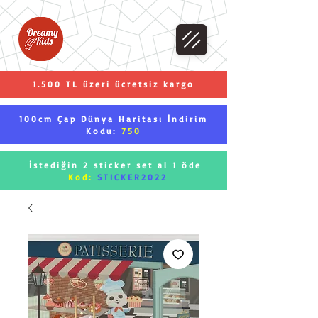
1.500 TL üzeri ücretsiz kargo
100cm Çap Dünya Haritası İndirim
Kodu:
750
İstediğin 2 sticker set al 1 öde
Kod:
STICKER2022