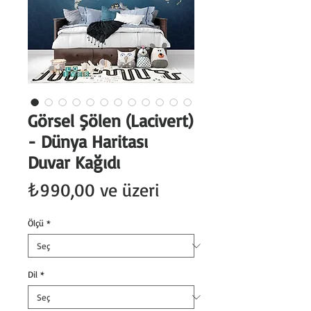
Görsel Şölen (Lacivert)
- Dünya Haritası
Duvar Kağıdı
İndirimli
₺990,00
ve üzeri
Fiyat
Ölçü
*
Dil
*