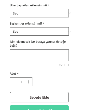
Ülke bayrakları eklensin mi?
*
Başkentler eklensin mi?
*
İsim eklenecek ise buraya yazınız. (isteğe
bağlı)
0/500
Adet
*
Sepete Ekle