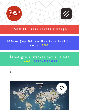
1.500 TL üzeri ücretsiz kargo
100cm Çap Dünya Haritası İndirim
Kodu:
750
İstediğin 2 sticker set al 1 öde
Kod:
STICKER2022