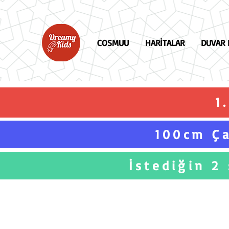
COSMUU
HARİTALAR
DUVAR 
1
100cm Ça
İstediğin 2