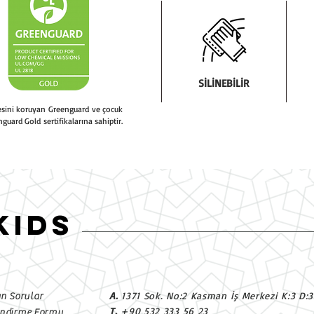
SİLİNEBİLİR
tesini koruyan Greenguard ve çocuk
nguard Gold sertifikalarına sahiptir.
KIDS
A.
1371 Sok. No:2 Kasman İş Merkezi K:3 D:
an Sorular
T.
+90 532 333 56 23
endirme Formu