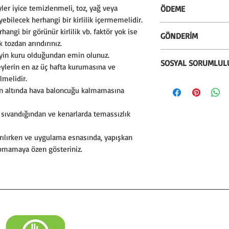
* Silinebilir özellik
er iyice temizlenmeli, toz, yağ veya
ÖDEME
silinebilir.
bilecek herhangi bir kirlilik içermemelidir.
* Almanya'dan ithal
* Alışverişlerinizi k
ngi bir görünür kirlilik vb. faktör yok ise
GÖNDERİM
kullanılmaktadır.
seçeneği ile gerçekle
 tozdan arındırınız.
* İstenildiği zaman
* Kredi kartına 12 t
* Sepetiniz 100 TL ü
in kuru olduğundan emin olunuz.
* Kullanılan mürekk
SOSYAL SORUMLUL
bankanızın vade fa
eylerin en az üç hafta kurumasına ve
100 TL altındaki alı
Greenguard ve çocuk 
* Ödeme işlemlerimiz
lmelidir.
alınır.
* Bu ürünün satışın
Greenguard Gold sert
sağlanmaktadır. PCI-
n altında hava baloncuğu kalmamasına
* Ürün, kırılmaz sil
%3'ünü sosyal soru
veri güvenliği ve fr
köy okullarının duva
sahteciliğe karşı ö
ıvandığından ve kenarlarda temassızlık
kaplıyoruz.
birlikte sahip oluna
ılırken ve uygulama esnasında, yapışkan
apmamaya özen gösteriniz.