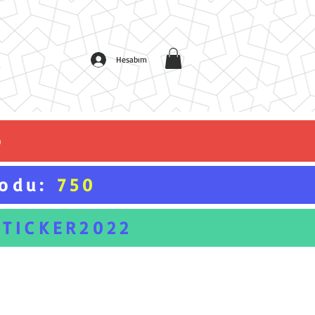
Hesabım
o
Kodu:
750
STICKER2022