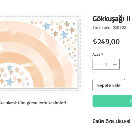
Gökkuşağı II
Stok kodu: 020902
Fiy
₺249,00
Adet
*
Sepete Ekle
H
ka olarak tüm görsellerin kesimleri
ÜRÜN ÖZELLİKLERİ