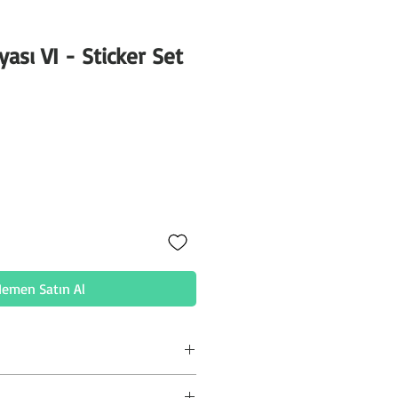
ası VI - Sticker Set
at
emen Satın Al
tedir. Sadece temiz nemli bez ile