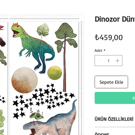
Dinozor Düny
Fiy
₺459,00
Adet
*
Sepete Ekle
H
ÜRÜN ÖZELLİKLERİ
* Silinebilir özellik
ÖDEME