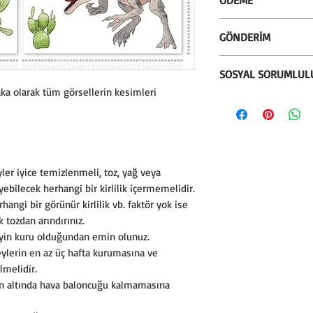
silinebilir.
* Almanya'dan ithal
* Alışverişlerinizi k
GÖNDERİM
kullanılmaktadır.
seçeneği ile gerçekle
* İstenildiği zaman
* Kredi kartına 12 t
* Sepetiniz 100 TL ü
* Kullanılan mürekk
SOSYAL SORUMLUL
bankanızın vade fa
100 TL altındaki alı
Greenguard ve çocuk 
ka olarak tüm görsellerin kesimleri
* Ödeme işlemlerimiz
alınır.
* Bu ürünün satışın
Greenguard Gold sert
sağlanmaktadır. PCI-
* Ürün, kırılmaz sil
%3'ünü sosyal soru
veri güvenliği ve fr
köy okullarının duva
sahteciliğe karşı ö
kaplıyoruz.
birlikte sahip oluna
er iyice temizlenmeli, toz, yağ veya
bilecek herhangi bir kirlilik içermemelidir.
ngi bir görünür kirlilik vb. faktör yok ise
 tozdan arındırınız.
in kuru olduğundan emin olunuz.
eylerin en az üç hafta kurumasına ve
lmelidir.
n altında hava baloncuğu kalmamasına