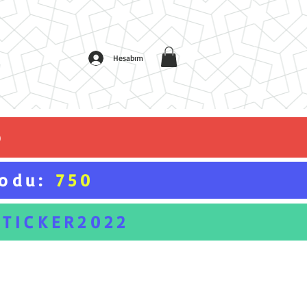
Hesabım
o
Kodu:
750
STICKER2022