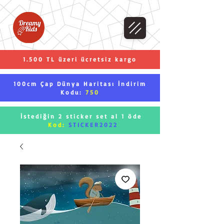
1.500 TL üzeri ücretsiz kargo
100cm Çap Dünya Haritası İndirim
Kodu:
750
İstediğin 2 sticker set al 1 öde
Kod:
STICKER2022