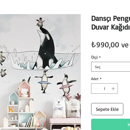
Dansçı Peng
Duvar Kağıdı
₺990,00
ve 
Ölçü
*
Seç
Adet
*
Sepete Ekle
H