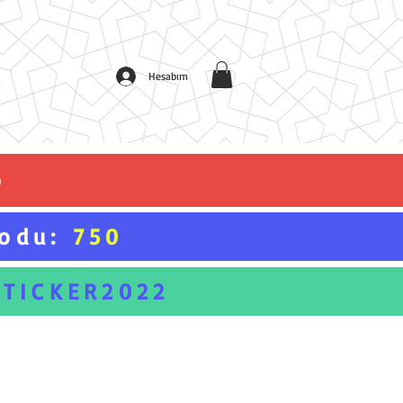
Hesabım
o
Kodu:
750
STICKER2022