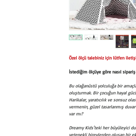
Özel ölçü talebiniz için lütfen ileti
İstediğim ölçüye göre nasıl sipariş
Bu olağanüstü yolculuğa bir amaçla ç
oluşturmak. Bir çocuğun hayal gücü
Harikalar, yaratıcılık ve sonsuz ola
vermenin, güzel tasarlanmış duvar 
var mı?
Dreamy Kids'teki her büyüleyici du
yetenekli bireylerden oluşan bir e