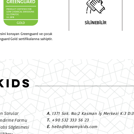
SİLİNEBİLİR
tesini koruyan Greenguard ve çocuk
nguard Gold sertifikalarına sahiptir.
KIDS
A.
1371 Sok. No:2 Kasman İş Merkezi K:3 D:
an Sorular
T.
+90 532 333 56 23
endirme Formu
E.
hello@dreamykids.com
Satıs Sözlesmesi