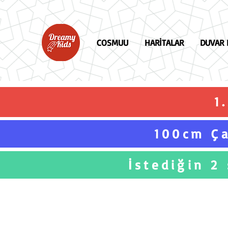
COSMUU
HARİTALAR
DUVAR 
1
100cm Ça
İstediğin 2