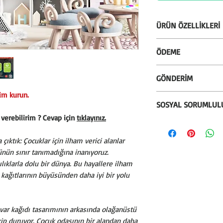
ÜRÜN ÖZELLİKLERİ
* Kullanılan mürekk
ÖDEME
Greenguard
ve çocuk
Greenguard Gold
ser
* Alışverişlerinizi k
GÖNDERİM
metaller içermez.
seçeneği ile gerçekle
* Silinebilir özelli
* Kredi kartına 12 t
şim kurun.
* Uygulama malzemele
kullanım sırasında te
SOSYAL SORUMLUL
bankanızın vade fa
vb.) ve uygulama kıl
* m² ağırlığı 250 g
 verebilirim ? Cevap için
tıklayınız.
* Ödeme işlemlerimiz
gönderilmektedir.
* Bu ürünün satışın
yanmazlık sertifika
sağlanmaktadır. PCI-
* En geç 3 iş günü i
%3'ünü sosyal soru
kullanılmaktadır.
ıktık: Çocuklar için ilham verici alanlar
veri güvenliği ve fra
* Ürün, kırılmaz sil
köy okullarının duva
* İstenildiği zaman
nün sınır tanımadığına inanıyoruz.
sahteciliğe karşı ö
kaplıyoruz.
uygulanabilir.
sılıklarla dolu bir dünya. Bu hayallere ilham
birlikte sahip oluna
kağıtlarının büyüsünden daha iyi bir yolu
var kağıdı tasarımının arkasında olağanüstü
kip duruyor. Çocuk odasının bir alandan daha