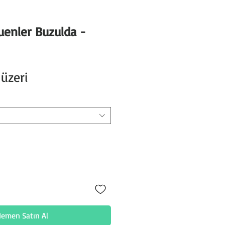
uenler Buzulda -
İndirimli
üzeri
Fiyat
emen Satın Al