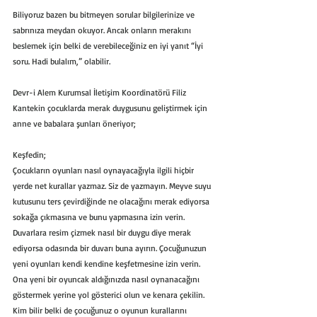
Biliyoruz bazen bu bitmeyen sorular bilgilerinize ve 
sabrınıza meydan okuyor. Ancak onların merakını 
beslemek için belki de verebileceğiniz en iyi yanıt “İyi 
soru. Hadi bulalım,” olabilir.
Devr-i Alem Kurumsal İletişim Koordinatörü Filiz 
Kantekin çocuklarda merak duygusunu geliştirmek için 
anne ve babalara şunları öneriyor;
Keşfedin;
Çocukların oyunları nasıl oynayacağıyla ilgili hiçbir 
yerde net kurallar yazmaz. Siz de yazmayın. Meyve suyu 
kutusunu ters çevirdiğinde ne olacağını merak ediyorsa 
sokağa çıkmasına ve bunu yapmasına izin verin. 
Duvarlara resim çizmek nasıl bir duygu diye merak 
ediyorsa odasında bir duvarı buna ayırın. Çocuğunuzun 
yeni oyunları kendi kendine keşfetmesine izin verin. 
Ona yeni bir oyuncak aldığınızda nasıl oynanacağını 
göstermek yerine yol gösterici olun ve kenara çekilin. 
Kim bilir belki de çocuğunuz o oyunun kurallarını 