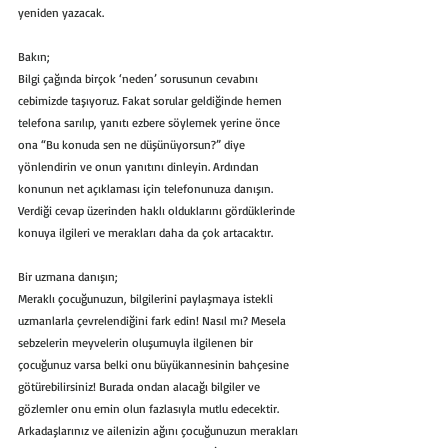
yeniden yazacak.
Bakın;
Bilgi çağında birçok ‘neden’ sorusunun cevabını 
cebimizde taşıyoruz. Fakat sorular geldiğinde hemen 
telefona sarılıp, yanıtı ezbere söylemek yerine önce 
ona “Bu konuda sen ne düşünüyorsun?” diye 
yönlendirin ve onun yanıtını dinleyin. Ardından 
konunun net açıklaması için telefonunuza danışın. 
Verdiği cevap üzerinden haklı olduklarını gördüklerinde 
konuya ilgileri ve merakları daha da çok artacaktır.
Bir uzmana danışın;
Meraklı çocuğunuzun, bilgilerini paylaşmaya istekli 
uzmanlarla çevrelendiğini fark edin! Nasıl mı? Mesela 
sebzelerin meyvelerin oluşumuyla ilgilenen bir 
çocuğunuz varsa belki onu büyükannesinin bahçesine 
götürebilirsiniz! Burada ondan alacağı bilgiler ve 
gözlemler onu emin olun fazlasıyla mutlu edecektir. 
Arkadaşlarınız ve ailenizin ağını çocuğunuzun merakları 