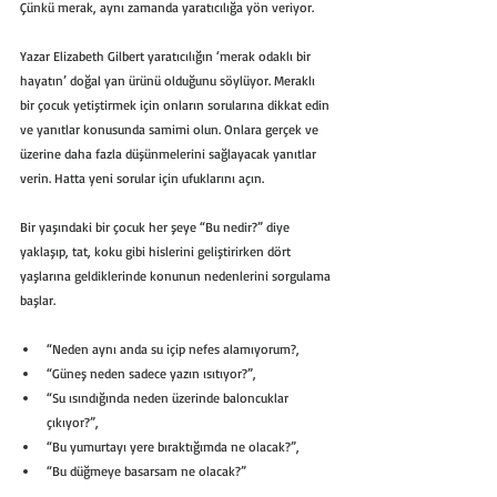
Çünkü merak, aynı zamanda yaratıcılığa yön veriyor.
Yazar Elizabeth Gilbert yaratıcılığın ‘merak odaklı bir 
hayatın’ doğal yan ürünü olduğunu söylüyor. Meraklı 
bir çocuk yetiştirmek için onların sorularına dikkat edin 
ve yanıtlar konusunda samimi olun. Onlara gerçek ve 
üzerine daha fazla düşünmelerini sağlayacak yanıtlar 
verin. Hatta yeni sorular için ufuklarını açın.
Bir yaşındaki bir çocuk her şeye “Bu nedir?” diye 
yaklaşıp, tat, koku gibi hislerini geliştirirken dört 
yaşlarına geldiklerinde konunun nedenlerini sorgulama 
başlar.
“Neden aynı anda su içip nefes alamıyorum?,
“Güneş neden sadece yazın ısıtıyor?”,
“Su ısındığında neden üzerinde baloncuklar 
çıkıyor?”,
“Bu yumurtayı yere bıraktığımda ne olacak?”,
“Bu düğmeye basarsam ne olacak?” 