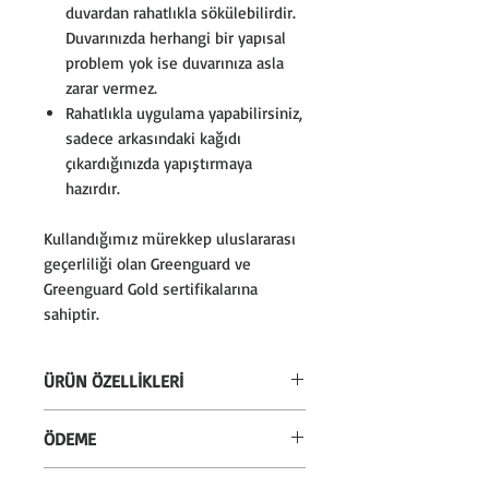
duvardan rahatlıkla sökülebilirdir.
Duvarınızda herhangi bir yapısal
problem yok ise duvarınıza asla
zarar vermez.
Rahatlıkla uygulama yapabilirsiniz,
sadece arkasındaki kağıdı
çıkardığınızda yapıştırmaya
hazırdır.
Kullandığımız mürekkep uluslararası
geçerliliği olan Greenguard ve
Greenguard Gold sertifikalarına
sahiptir.
ÜRÜN ÖZELLİKLERİ
* Silinebilir özelliktedir. Sadece
ÖDEME
temiz nemli bez ile silinebilir.
* Almanya'dan ithal kendinden
* Alışverişlerinizi kredi kartı veya