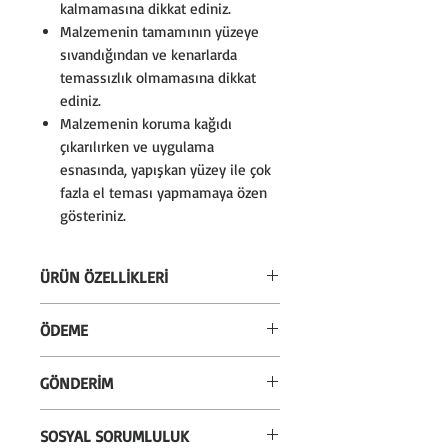
kalmamasına dikkat ediniz.
Malzemenin tamamının yüzeye
sıvandığından ve kenarlarda
temassızlık olmamasına dikkat
ediniz.
Malzemenin koruma kağıdı
çıkarılırken ve uygulama
esnasında, yapışkan yüzey ile çok
fazla el teması yapmamaya özen
gösteriniz.
ÜRÜN ÖZELLİKLERİ
* Silinebilir özelliktedir. Sadece
ÖDEME
temiz nemli bez ile silinebilir.
* Almanya'dan ithal kendinden
* Alışverişlerinizi kredi kartı veya
GÖNDERİM
yapışkanlı kağıt kullanılmaktadır.
eft/havale seçeneği ile
* İstenildiği zaman duvardan
gerçekleştirebilirsiniz.
* Sepetiniz 100 TL üzerinde ise
sökülebilir.
SOSYAL SORUMLULUK
* Kredi kartına 12 taksit
kargo ücretsizdir. 100 TL altındaki