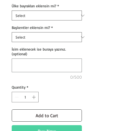
Ülke bayrakları eklensin mi?
*
Başkentler eklensin mi?
*
İsim eklenecek ise buraya yazınız.
(optional)
0/500
Quantity
*
Add to Cart
Buy Now