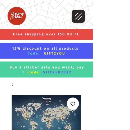
Free shipping over 150.00 TL
15% discount on all products
Code:
GIFT2YOU
Buy 2 sticker sets you want, pay
1
Code:
STICKER2022