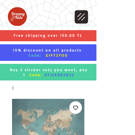
Free shipping over 150.00 TL
15% discount on all products
Code:
GIFT2YOU
Buy 2 sticker sets you want, pay
1
Code:
STICKER2022