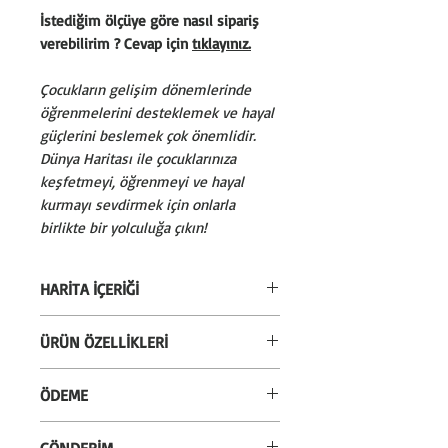
İstediğim ölçüye göre nasıl sipariş
verebilirim ? Cevap için
tıklayınız.
Çocukların gelişim dönemlerinde
öğrenmelerini desteklemek ve hayal
güçlerini beslemek çok önemlidir.
Dünya Haritası ile çocuklarınıza
keşfetmeyi, öğrenmeyi ve hayal
kurmayı sevdirmek için onlarla
birlikte bir yolculuğa çıkın!
HARİTA İÇERİĞİ
Tüm ülkeler
ÜRÜN ÖZELLİKLERİ
Ülke sınır çizgileri
Başkentler
* Kullanılan mürekkep iç hava
ÖDEME
Ülke bayrakları (Opsiyonel)
kalitesini koruyan
Greenguard
ve
Önemli şehirler
çocuk sağlığı kriterlerini karşılayan
* Alışverişlerinizi kredi kartı veya
Okyanuslar
GÖNDERİM