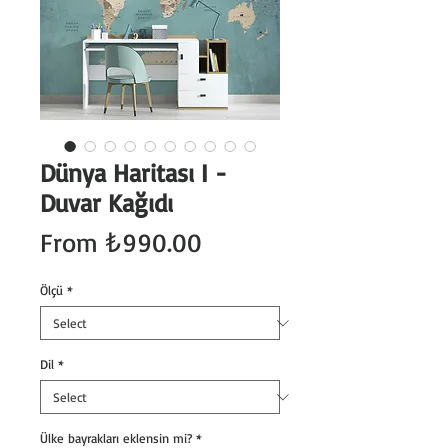
Dünya Haritası I -
Duvar Kağıdı
Sale
From
₺990.00
Price
Ölçü
*
Dil
*
Ülke bayrakları eklensin mi?
*