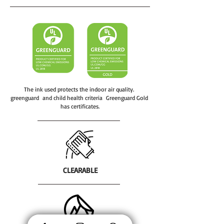
kutusunda gönderilir.
köy okullarının duvarlarını
altyapısı ile sağlanmaktadır. PCI-
tasarımlarımızla kaplıyoruz.
DSS sertifikası ile üst düzey veri
güvenliği ve fraud kontrol filtreleri
ile sahteciliğe karşı önlem,
ödeme iyzico altyapısı birlikte
sahip olunan en önemli
servislerdir.
The ink used protects the indoor air quality.
greenguard and child health criteria Greenguard Gold
has certificates.
CLEARABLE