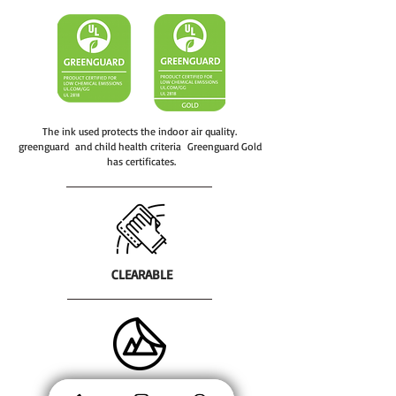
tasarımlarımızla kaplıyoruz.
DSS sertifikası ile üst düzey veri
güvenliği ve fraud kontrol filtreleri
ile sahteciliğe karşı önlem,
ödeme iyzico altyapısı birlikte
sahip olunan en önemli
servislerdir.
The ink used protects the indoor air quality.
greenguard and child health criteria Greenguard Gold
has certificates.
CLEARABLE
DETACHABLE