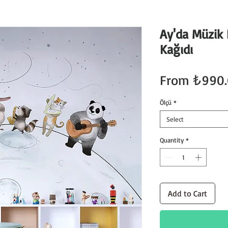
Ay'da Müzik 
Kağıdı
From
₺990
Ölçü
*
Select
Quantity
*
Add to Cart