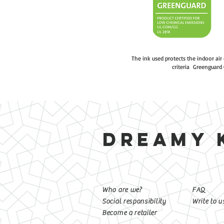
The ink used protects the indoor air
criteria Greenguard 
DREAMY 
Who are we?
FAQ
Social responsibility
Write to u
Become a retailer