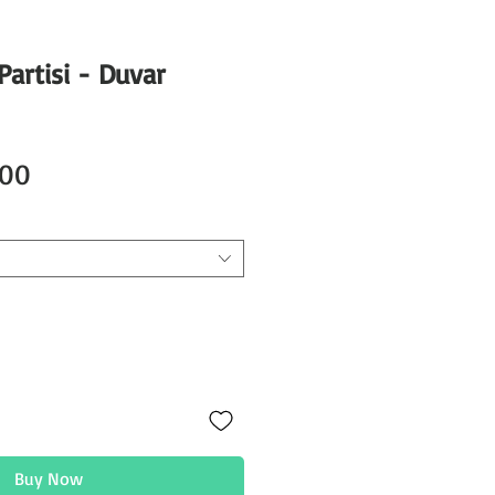
Partisi - Duvar
Sale
.00
Price
Buy Now