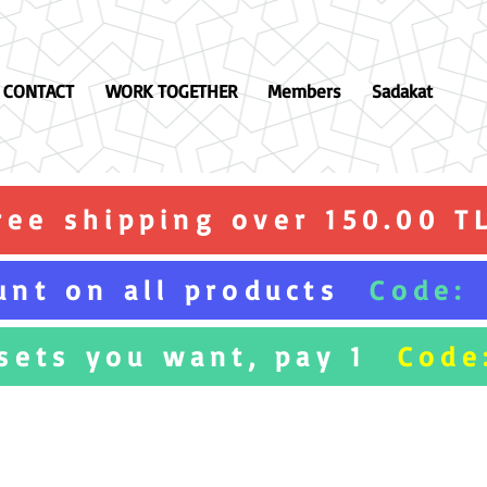
CONTACT
WORK TOGETHER
Members
Sadakat
ree shipping over 150.00 T
unt on all products
Code:
 sets you want, pay 1
Code