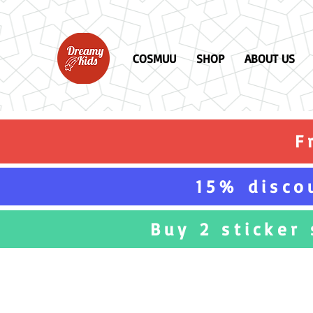
COSMUU
SHOP
ABOUT US
F
15% disco
Buy 2 sticker