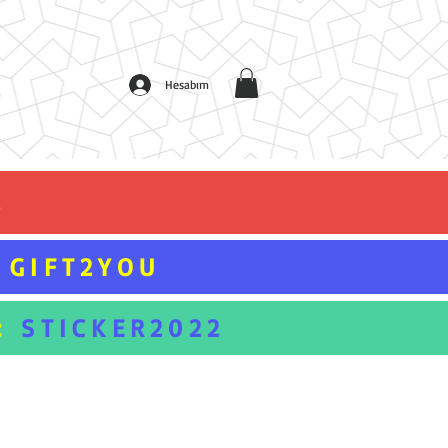
Hesabım
L
GIFT2YOU
:
STICKER2022