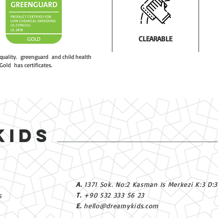
CLEARABLE
 quality. greenguard and child health
Gold has certificates.
KIDS
A.
1371 Sok. No:2 Kasman Is Merkezi K:3 D:
T.
+90 532 333 56 23
s
E.
hello@dreamykids.com