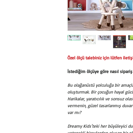
Özel ölçü talebiniz için lütfen ileti
İstediğim ölçüye göre nasıl sipariş
Bu olağanüstü yolculuğa bir amaçla ç
oluşturmak. Bir çocuğun hayal gücü
Harikalar, yaratıcılık ve sonsuz ola
vermenin, güzel tasarlanmış duvar 
var mı?
Dreamy Kids'teki her büyüleyici du
yetenekli bireylerden oluşan bir e