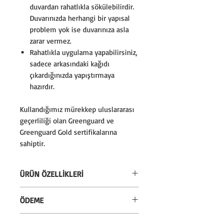
duvardan rahatlıkla sökülebilirdir.
Duvarınızda herhangi bir yapısal
problem yok ise duvarınıza asla
zarar vermez.
Rahatlıkla uygulama yapabilirsiniz,
sadece arkasındaki kağıdı
çıkardığınızda yapıştırmaya
hazırdır.
Kullandığımız mürekkep uluslararası
geçerliliği olan Greenguard ve
Greenguard Gold sertifikalarına
sahiptir.
ÜRÜN ÖZELLİKLERİ
* Silinebilir özelliktedir. Sadece
ÖDEME
temiz nemli bez ile silinebilir.
* Almanya'dan ithal kendinden
* Alışverişlerinizi kredi kartı veya