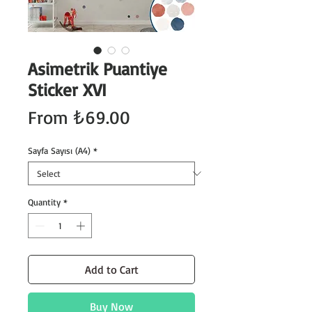
Asimetrik Puantiye
Sticker XVI
Sale
From
₺69.00
Price
Sayfa Sayısı (A4)
*
Quantity
*
Add to Cart
Buy Now