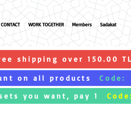
CONTACT
WORK TOGETHER
Members
Sadakat
ree shipping over 150.00 T
unt on all products
Code:
 sets you want, pay 1
Code