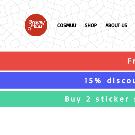
COSMUU
SHOP
ABOUT US
F
15% disco
Buy 2 sticker