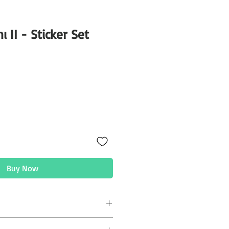
 II - Sticker Set
Price
Buy Now
tedir. Sadece temiz nemli bez ile