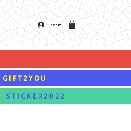
Hesabım
L
GIFT2YOU
:
STICKER2022